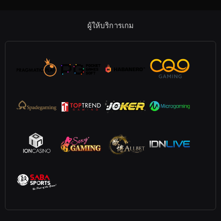
ผู้ให้บริการเกม