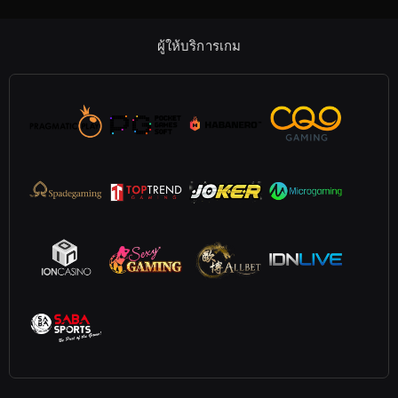
ผู้ให้บริการเกม