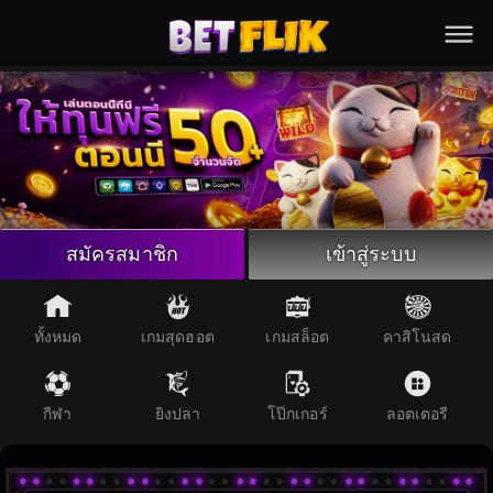
ทั้งหมด
เกมสล็อต
คาสิโนสด
กีฬา
ยิงปลา
ลอตเตอรี
สมัครสมาชิก
เข้าสู่ระบบ
โป๊กเกอร์
Line
ทั้งหมด
เกมสุดฮอต
เกมสล็อต
คาสิโนสด
Telegram
กีฬา
ยิงปลา
โป๊กเกอร์
ลอตเตอรี
แชท